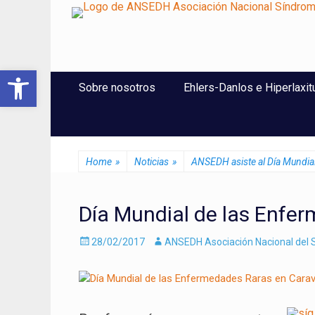
ANSEDH
Asociación Nacional del Síndrome de Ehlers-Danlos e Hi
Abrir barra de herramientas
Saltar
Menú Principal
Sobre nosotros
Ehlers-Danlos e Hiperlaxit
al
contenido
Home
»
Noticias
»
ANSEDH asiste al Día Mundia
Día Mundial de las Enfe
Enviado
Autor
28/02/2017
ANSEDH Asociación Nacional del S
el