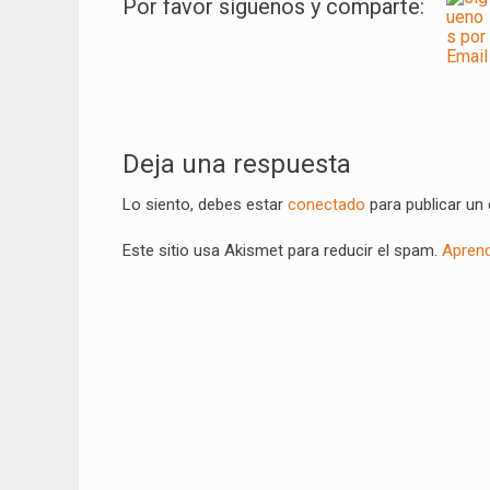
Por favor síguenos y comparte:
Navegación
de
Deja una respuesta
entradas
Lo siento, debes estar
conectado
para publicar un
Este sitio usa Akismet para reducir el spam.
Aprend