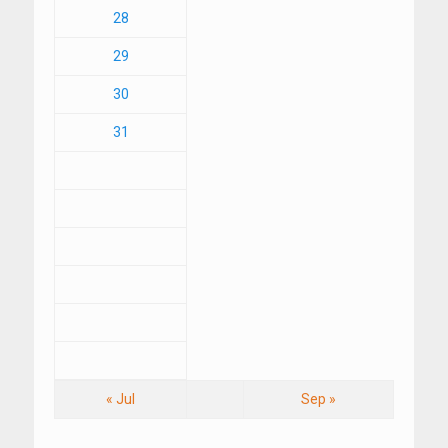
28
29
30
31
« Jul
Sep »