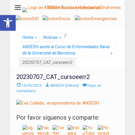
ANSEDH
Asociación Nacional del Síndrome de Ehlers-Danlos e Hiperlaxitud
Abrir barra de herramientas
/
Home
»
Noticias
»
ANSEDH asiste al Curso de Enfermedades Raras
de la Universitat de Barcelona
»
20230707_CAT_cursoeerr2
20230707_CAT_cursoeerr2
Enviado
Autor
10/09/2023
ANSEDH (Editora)
Dejar un
el
comentario
Por favor síguenos y comparte: