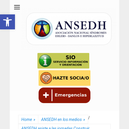
ANSEDH
Asociación Nacional del Síndrome de Ehlers-Danlos e Hiperlaxitud
Abrir barra de herramientas
/
Home
»
ANSEDH en los medios
»
ANSEDH asiste a las jornadas Construir