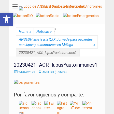
ANSEDH
Asociación Nacional del Síndrome de Ehlers-Danlos e Hiperlaxitud
Abrir barra de herramientas
/
Home
»
Noticias
»
ANSEDH asiste a la XXX Jornada para pacientes
con lupus y autoinmunes en Málaga
»
20230421_AOR_lupusYautoinmunes1
20230421_AOR_lupusYautoinmunes1
Enviado
Autor
24/04/2023
ANSEDH (Editora)
el
Por favor síguenos y comparte: