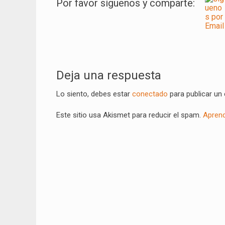
Por favor síguenos y comparte:
Navegación
de
Deja una respuesta
entradas
Lo siento, debes estar
conectado
para publicar un
Este sitio usa Akismet para reducir el spam.
Aprend