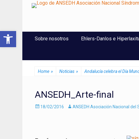
ANSEDH
Asociación Nacional del Síndrome de Ehlers-Danlos e Hi
Abrir barra de herramientas
Saltar
Menú Principal
Sobre nosotros
Ehlers-Danlos e Hiperlaxit
al
contenido
Home
»
Noticias
»
Andalucía celebra el Día Mun
ANSEDH_Arte-final
Enviado
Autor
18/02/2016
ANSEDH Asociación Nacional del S
el