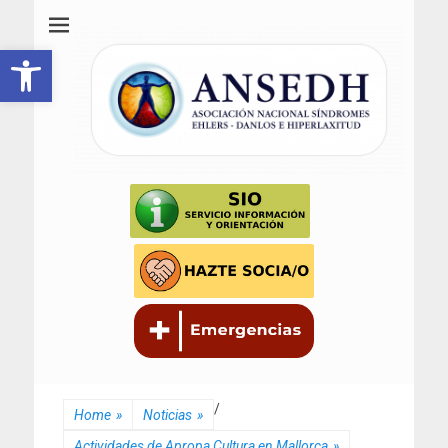
ANSEDH
Asociación Nacional del Síndrome de Ehlers-Danlos e Hiperlaxitud
Abrir barra de herramientas
/
Home
»
Noticias
»
Actividades de Apropa Cultura en Mallorca
»