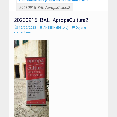
20230915_BAL_ApropaCultura2
20230915_BAL_ApropaCultura2
Enviado
Autor
15/09/2023
ANSEDH (Editora)
Dejar un
el
comentario