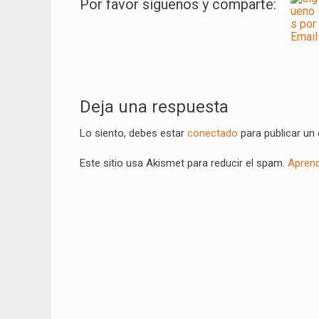
Por favor síguenos y comparte:
Navegación
de
Deja una respuesta
entradas
Lo siento, debes estar
conectado
para publicar un
Este sitio usa Akismet para reducir el spam.
Aprend