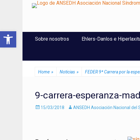
ANSEDH
Asociación Nacional del Síndrome de Ehlers-Danlos e Hi
Abrir barra de herramientas
Saltar
Menú Principal
Sobre nosotros
Ehlers-Danlos e Hiperlaxit
al
contenido
Home
»
Noticias
»
FEDER 9ª Carrera por la esp
9-carrera-esperanza-mad
Enviado
Autor
15/03/2018
ANSEDH Asociación Nacional del S
el